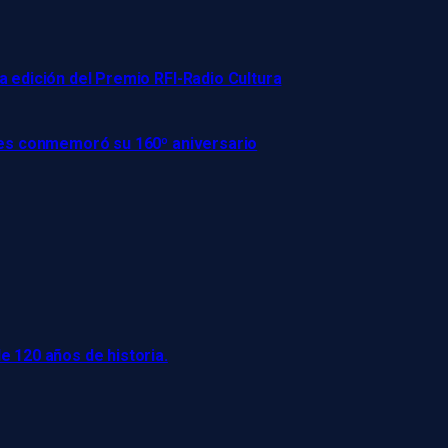
a edición del Premio RFI-Radio Cultura
ires conmemoró su 160º aniversario
e 120 años de historia.