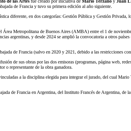
to de las Artes
fue creado por iniciativa de
Mario Terzano
y
Juan L
ajada de Francia y tuvo su primera edición al año siguiente.
ística diferente, en dos categorías: Gestión Pública y Gestión Privada,
el Área Metropolitana de Buenos Aires (AMBA) entre el 1 de noviembre d
vincias argentinas, y desde 2024 se amplió la convocatoria a otros países
jada de Francia (salvo en 2020 y 2021, debido a las restricciones con
fusión de sus obras por las dos emisoras (programas, página web, redes
utor o representante de la obra ganadora.
nculadas a la disciplina elegida para integrar el jurado, del cual Mar
ada de Francia en Argentina, del Instituto Francés de Argentina, de l