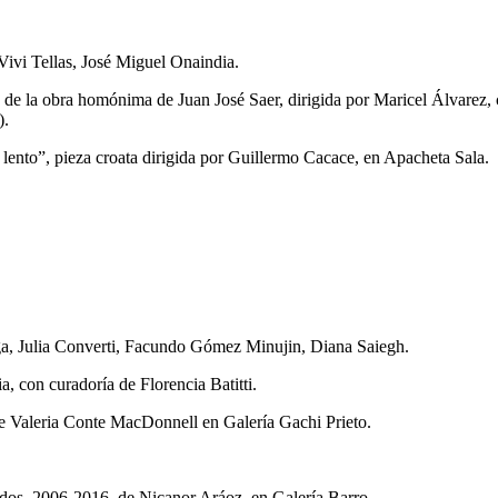
 Vivi Tellas, José Miguel Onaindia.
a de la obra homónima de Juan José Saer, dirigida por Maricel Álvarez
).
lento”, pieza croata dirigida por Guillermo Cacace, en Apacheta Sala.
eaga, Julia Converti, Facundo Gómez Minujin, Diana Saiegh.
, con curadoría de Florencia Batitti.
e Valeria Conte MacDonnell en Galería Gachi Prieto.
ados, 2006-2016, de Nicanor Aráoz, en Galería Barro.