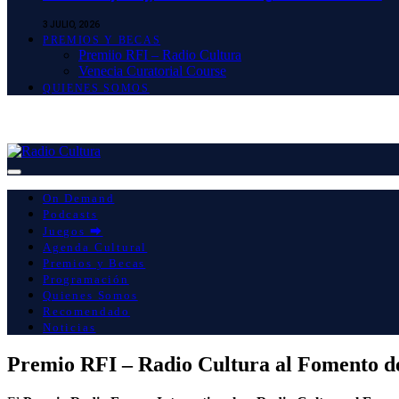
3 JULIO, 2026
PREMIOS Y BECAS
Premiio RFI – Radio Cultura
Venecia Curatorial Course
QUIENES SOMOS
On Demand
Podcasts
Juegos ⮕
Agenda Cultural
Premios y Becas
Programación
Quienes Somos
Recomendado
Noticias
Premio RFI – Radio Cultura al Fomento de