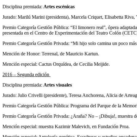
Disciplina premiada:
Artes escénicas
Jurado: Marilú Marini (presidenta), Marcela Criquet, Elisabetta Riva,
Premio Categoría Gestión Pública: “El limonero real”, ópera adaptad
presentada en el Centro de Experimentación del Teatro Colón (CETC
Premio Categoría Gestión Privada: “Mi hijo solo camina un poco más 
Mención de Honor: Terrenal, de Mauricio Kartun.
Mención especial: Cactus Orquídea, de Cecilia Meijide.
2016 – Segunda edición
Disciplina premiada:
Artes visuales
Jurado: Julio Crivelli (presidente), Teresa Anchorena, Alicia de Art
Premio Categoría Gestión Pública: Programa del Parque de la Memoria
Premio Categoría Gestión Privada: ¿Araña? No – ¡Dibuja!, muestra d
Mención especial: muestra Kazimir Malevich, en Fundación Proa.
Mención especial: Antología genética. Esculturas y estudios encaden