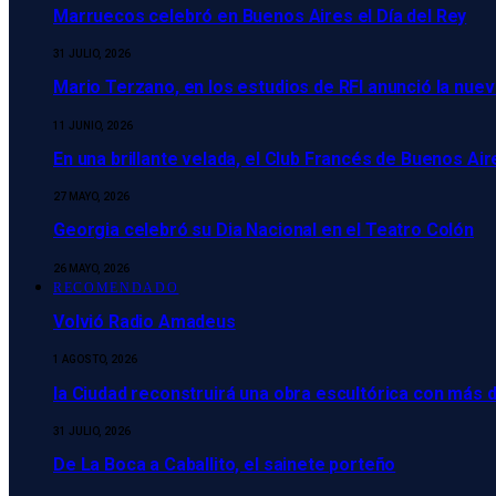
Marruecos celebró en Buenos Aires el Día del Rey
31 JULIO, 2026
Mario Terzano, en los estudios de RFI anunció la nuev
11 JUNIO, 2026
En una brillante velada, el Club Francés de Buenos A
27 MAYO, 2026
Georgia celebró su Dia Nacional en el Teatro Colón
26 MAYO, 2026
RECOMENDADO
Volvió Radio Amadeus
1 AGOSTO, 2026
la Ciudad reconstruirá una obra escultórica con más d
31 JULIO, 2026
De La Boca a Caballito, el sainete porteño